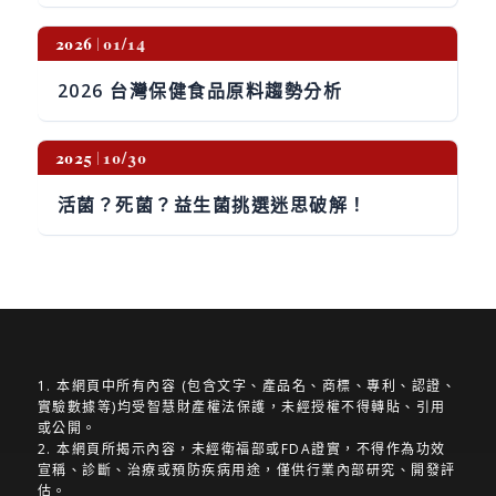
2026
01/14
2026 台灣保健食品原料趨勢分析
2025
10/30
活菌？死菌？益生菌挑選迷思破解！
1. 本網頁中所有內容 (包含文字、產品名、商標、專利、認證、
實驗數據等)均受智慧財產權法保護，未經授權不得轉貼、引用
或公開。
2. 本網頁所揭示內容，未經衛福部或FDA證實，不得作為功效
宣稱、診斷、治療或預防疾病用途，僅供行業內部研究、開發評
估。