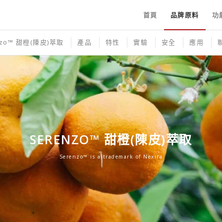
首頁
品牌原料
功
nzo™ 甜橙(陳皮)萃取
產品
特性
實驗
安全
應用
SERENZO™ 甜橙(陳皮)萃取
Serenzo™ is a trademark of Nexira