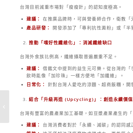
台灣目前減重市場對「瘦瘦針」的認知度極高。
建議：
在推廣品牌時，可與營養師合作，衛教「天然
產品研發：
開發添加了「專利抗性澱粉」或「半
推動「嗜好性纖維化」：消滅纖維缺口
台灣外食族比例高，纖維攝取普遍嚴重不足。
建議：
借鑑文中提到的益生元可樂。從台灣的「
飲時能像「加珍珠」一樣方便地「加纖維」。
日常化：
針對台灣人愛吃的涼麵、超商飯糰，開
結合「升級再造 (Upcycling)
」：創造永續價值
發布訂定「新興食品
原料安全性評估作業
原則」
台灣有豐富的農產業加工基礎，如豆漿產業產生的「
建議：
台灣消費者對於「永續、減碳」的認同感