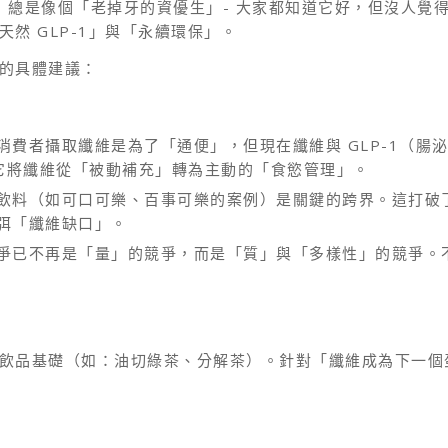
r）總是像個「老掉牙的資優生」- 大家都知道它好，但沒人
然 GLP-1」與「永續環保」。
的具體建議：
消費者攝取纖維是為了「通便」，但現在纖維與 GLP-1（
因為它將纖維從「被動補充」轉為主動的「食慾管理」。
飲料（如可口可樂、百事可樂的案例）是關鍵的跨界。這打破
弭「纖維缺口」。
爭已不再是「量」的競爭，而是「質」與「多樣性」的競爭。不
飲品基礎（如：油切綠茶、分解茶）。針對「纖維成為下一個