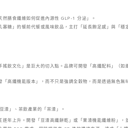
膳食纖維如何促進內源性 GLP-1 分泌」。
乳寡糖」的餐前代餐或風味飲品，主打「延長飽足感」與「穩
手搖飲文化」是巨大的切入點。品牌可開發「高纖配料」（如
發「高纖機能版本」，而不只是強調全穀物，而是透過無色無
豆渣」、茶飲產業的「茶渣」。
正逐年上升。開發「豆渣高纖餅乾」或「果渣機能纖維粉」，