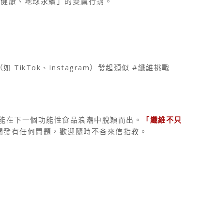
人體健康、地球永續」的雙贏行銷。
Tok、Instagram）發起類似 #纖維挑戰
能在下一個功能性食品浪潮中脫穎而出。
「纖維不只
開發有任何問題，歡迎隨時不吝來信指教。