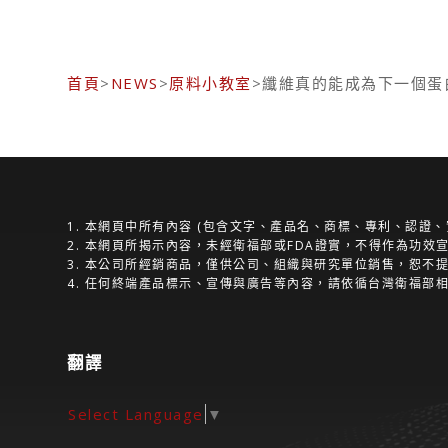
首頁
>
NEWS
>
原料小教室
>纖維真的能成為下一個蛋
1. 本網頁中所有內容 (包含文字、產品名、商標、專利、認
2. 本網頁所揭示內容，未經衛福部或FDA證實，不得作為功
3. 本公司所經銷商品，僅供公司、組織與研究單位銷售，恕不
4. 任何終端產品標示、宣傳與廣告等內容，請依循台灣衛福部
翻譯
Select Language
▼