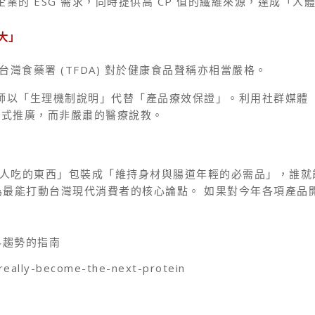
的 ESG 需求，同時提供高 CP 值的纖維來源，達成「
大」
。台灣食藥署 (TFDA) 對於健康食品聲稱亦相當嚴格。
「生理機制說明」代替「產品療效保證」。利用社群媒體（如 Tik
輕化的方式推廣，而非嚴肅的醫療說教。
人吃的東西」包裝成「維持身材與腸道年輕的必需品」，誰就
最能打動台灣現代消費者的核心論點。 如果對今年各項產品
飲料趨勢的指南
e-really-become-the-next-protein