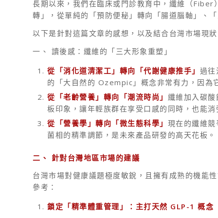
長期以來，我們在臨床或門診教育中，纖維（Fibe
轉」，從單純的「預防便秘」轉向「腸道腦軸」、「天
以下是針對這篇文章的感想，以及結合台灣市場現狀
一、 讀後感：纖維的「三大形象重塑」
從「消化道清潔工」轉向「代謝健康推手」
過往
的「大自然的 Ozempic」概念非常有力，
從「老齡營養」轉向「潮流時尚」
纖維加入碳酸
板印象，讓年輕族群在享受口感的同時，也能消
從「營養學」轉向「微生態科學」
現在的纖維競
菌相的精準調節，是未來產品研發的高天花板。
二、
針對台灣地區市場的建議
台灣市場對健康議題極度敏銳，且擁有成熟的機能性
參考：
鎖定「精準體重管理」：主打天然 GLP-1
概念