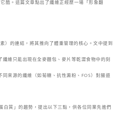
覺得它酷。這篇文章點出了纖維正經歷一場「形象翻
腸泌素）的連結，將其推向了體重管理的核心。文中提到
了纖維只能出現在全麥麵包、麥片等乾澀食物中的刻
同來源的纖維（如菊糖、抗性澱粉、FOS）對腸道
蛋白質」的趨勢，提出以下三點，供各位同業先進們