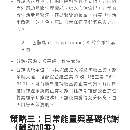
合規功效論述：具備國際科學數據支持，能由內
而外幫助調節生理機能、讓人心情愉悅。非常適
合生活步調緊湊、容易緊繃的長輩，扮演「生活
平衡劑」的角色，幫助白天保持良好氣色與專注
力。
2. L-色胺酸 (L-Tryptophan) & 綜合維生素
B 群
分類/來源：胺基酸、維生素類
合規功能定位：L-色胺酸是人體必需胺基酸，能
幫助入睡。搭配綜合維生素 B 群（維生素 B6、
B12），可有助於維持胺基酸正常代謝、有助於
維持神經系統的正常功能（此為衛福部公告之營
養素標準功能敘述），讓夜間獲得充分休息，白
天自然思緒清明。
策略三：日常能量與基礎代謝
（輔助加乘）