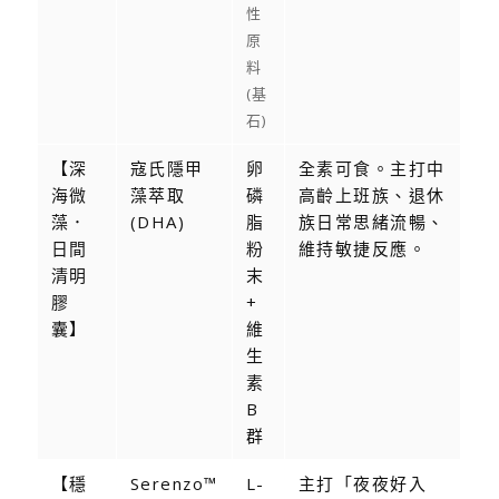
性
原
料
(基
石)
【深
寇氏隱甲
卵
全素可食。主打中
海微
藻萃取
磷
高齡上班族、退休
藻．
(DHA)
脂
族日常思緒流暢、
日間
粉
維持敏捷反應。
清明
末
膠
+
囊】
維
生
素
B
群
【穩
Serenzo™
L-
主打「夜夜好入