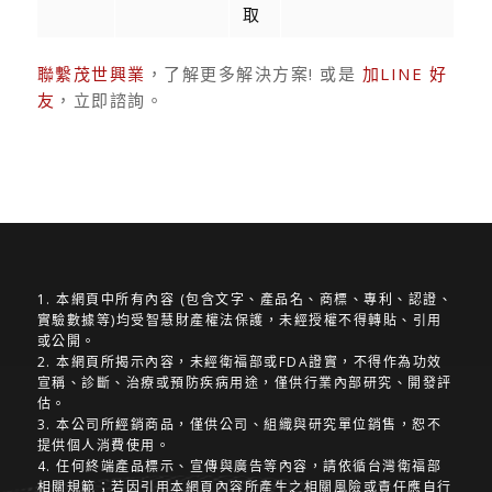
取
聯繫茂世興業
，了解更多解決方案! 或是
加LINE 好
友
，立即諮詢。
1. 本網頁中所有內容 (包含文字、產品名、商標、專利、認證、
實驗數據等)均受智慧財產權法保護，未經授權不得轉貼、引用
或公開。
2. 本網頁所揭示內容，未經衛福部或FDA證實，不得作為功效
宣稱、診斷、治療或預防疾病用途，僅供行業內部研究、開發評
估。
3. 本公司所經銷商品，僅供公司、組織與研究單位銷售，恕不
提供個人消費使用。
4. 任何終端產品標示、宣傳與廣告等內容，請依循台灣衛福部
相關規範；若因引用本網頁內容所產生之相關風險或責任應自行