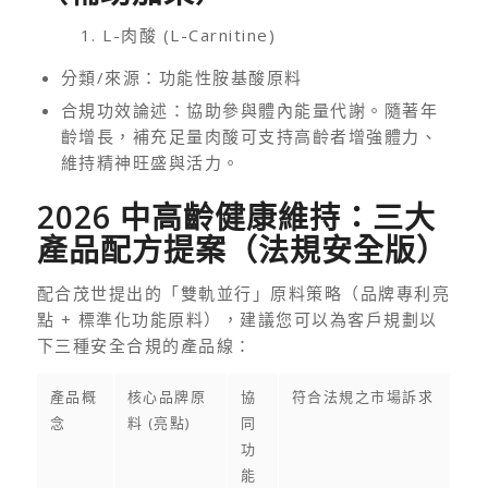
1. L-肉酸 (L-Carnitine)
分類/來源：功能性胺基酸原料
合規功效論述：協助參與體內能量代謝。隨著年
齡增長，補充足量肉酸可支持高齡者增強體力、
維持精神旺盛與活力。
2026 中高齡健康維持：三大
產品配方提案（法規安全版）
配合茂世提出的「雙軌並行」原料策略（品牌專利亮
點 + 標準化功能原料），建議您可以為客戶規劃以
下三種安全合規的產品線：
產品概
核心品牌原
協
符合法規之市場訴求
念
料 (亮點)
同
功
能