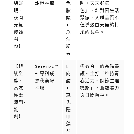
緒好
甜橙萃取
色
睡，天天好氣
眠．
胺
色」，針對因生活
夜間
酸
緊繃、入睡品質不
元氣
+
佳導致白天無精打
修護
魚
采的長輩。
粉
油
包】
粉
末
【銀
Serenzo™
L-
多效合一的高階養
髮全
+ 專利成
肉
護。主打「維持青
能．
熟秋葵籽
酸
春活力、調節生理
高效
萃取
+
機能」，兼顧體力
極緻
寇
與日間精神。
液劑/
氏
錠
隱
劑】
甲
藻
萃