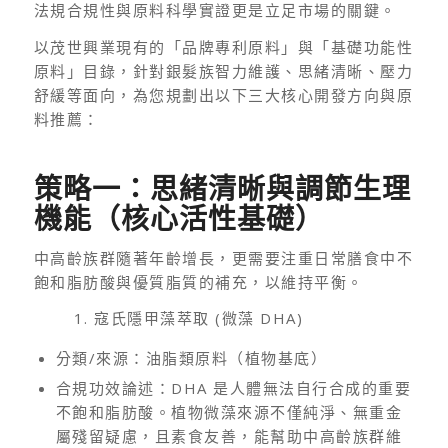
法規合規性與原料科學實證更是立足市場的關鍵。
以茂世興業現有的「品牌專利原料」與「基礎功能性
原料」目錄，針對銀髮族智力維護、思緒清晰、壓力
舒緩等面向，為您規劃出以下三大核心開發方向與原
料推薦：
策略一：思緒清晰與調節生理
機能（核心活性基礎）
中高齡族群隨著年齡增長，更需要注重日常膳食中不
飽和脂肪酸與優質脂質的補充，以維持平衡。
1. 寇氏隱甲藻萃取 (微藻 DHA)
分類/來源：油脂類原料（植物基底）
合規功效論述：DHA 是人體無法自行合成的重要
不飽和脂肪酸。植物微藻來源不僅純淨、無重金
屬殘留疑慮，且素食友善，能幫助中高齡族群維