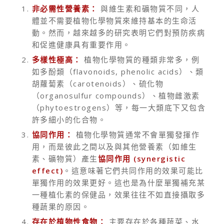
非必需性營養素：
與維生素和礦物質不同，人
體並不需要植物化學物質來維持基本的生命活
動。然而，越來越多的研究表明它們對預防疾病
和促進健康具有重要作用。
多樣性極高：
植物化學物質的種類非常多，例
如多酚類（flavonoids, phenolic acids）、類
胡蘿蔔素（carotenoids）、硫化物
（organosulfur compounds）、植物雌激素
（phytoestrogens）等，每一大類底下又包含
許多細小的化合物。
協同作用：
植物化學物質通常不會單獨發揮作
用，而是彼此之間以及與其他營養素（如維生
素、礦物質）產生
協同作用 (synergistic
effect)
。這意味著它們共同作用的效果可能比
單獨作用的效果更好。這也是為什麼單獨補充某
一種植化素的保健品，效果往往不如直接攝取多
種蔬果的原因。
存在於植物性食物：
主要存在於各種蔬菜、水