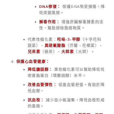
DNA修復：
保護DNA免受損傷，降
低突變風險。
解毒作用：
增強肝臟解毒酵素的活
性，幫助排除致癌物質。
代表性植化素：
吲哚-3-甲醇
（十字花科
蔬菜）、
異硫氰酸酯
（芥蘭、花椰菜）、
兒茶素
（綠茶）、
大蒜素
（大蒜）。
保護心血管健康：
降低膽固醇：
某些植化素可以幫助降低低
密度脂蛋白（壞膽固醇）水平。
改善血管彈性：
促進血管舒張，有助於降
低血壓。
抗血栓：
減少血小板凝集，降低血栓形成
的風險。