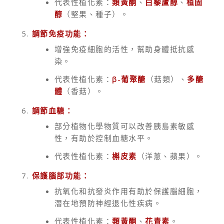
代表性植化素：
類黃酮
、
白藜蘆醇
、
植固
醇
（堅果、種子）。
調節免疫功能：
增強免疫細胞的活性，幫助身體抵抗感
染。
代表性植化素：
β-葡聚醣
（菇類）、
多醣
體
（香菇）。
調節血糖：
部分植物化學物質可以改善胰島素敏感
性，有助於控制血糖水平。
代表性植化素：
槲皮素
（洋蔥、蘋果）。
保護腦部功能：
抗氧化和抗發炎作用有助於保護腦細胞，
潛在地預防神經退化性疾病。
代表性植化素：
類黃酮
、
花青素
。