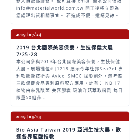
務人員電郵聯繫。 或可直接 email 至本公司信箱
info@materialworld.com.tw
開工後將立即為
您處理出貨相關事宜。 若造成不便，還請見諒。
2019
07/24
2019 台北國際美容保養，生技保健大展
7/25-28
本公司參與2019年台北國際美容保養，生技保健
大展。展場攤位# J1218 展示今年杜邦SeaGel 專
利軟膠囊技術與 Avicel SMCC 賦形劑外，還準備
三款保健食品專利原料配方應用，計有： NB 17
植物由來乳酸菌 美容膠囊 吸油洋菇萃取粉劑 每日
限量50組非...
2019
05/13
Bio Asia Taiwan 2019 亞洲生技大展，歡
迎各界蒞臨指教!