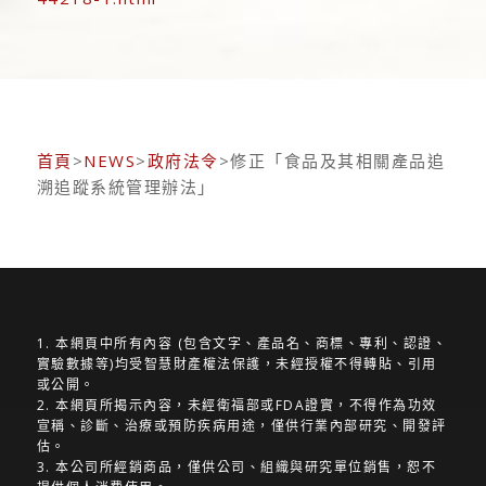
首頁
>
NEWS
>
政府法令
>修正「食品及其相關產品追
溯追蹤系統管理辦法」
1. 本網頁中所有內容 (包含文字、產品名、商標、專利、認證、
實驗數據等)均受智慧財產權法保護，未經授權不得轉貼、引用
或公開。
2. 本網頁所揭示內容，未經衛福部或FDA證實，不得作為功效
宣稱、診斷、治療或預防疾病用途，僅供行業內部研究、開發評
估。
3. 本公司所經銷商品，僅供公司、組織與研究單位銷售，恕不