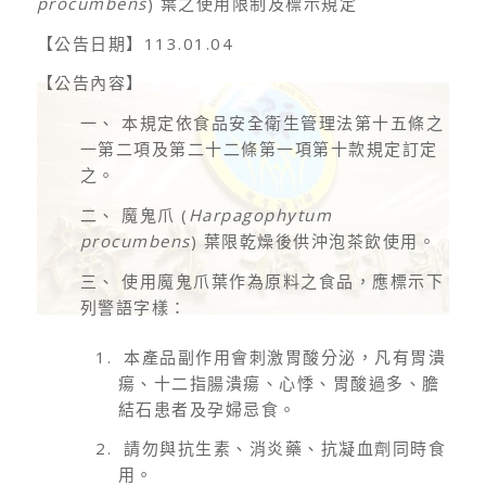
procumbens
) 葉之使用限制及標示規定
【公告日期】113.01.04
【公告內容】
一、 本規定依食品安全衛生管理法第十五條之
一第二項及第二十二條第一項第十款規定訂定
之。
二、 魔鬼爪 (
Harpagophytum
procumbens
) 葉限乾燥後供沖泡茶飲使用。
三、 使用魔鬼爪葉作為原料之食品，應標示下
列警語字樣：
本產品副作用會刺激胃酸分泌，凡有胃潰
瘍、十二指腸潰瘍、心悸、胃酸過多、膽
結石患者及孕婦忌食。
請勿與抗生素、消炎藥、抗凝血劑同時食
用。