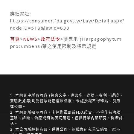
詳細網址:
https://consumer.fda.gov.tw/Law/Detail.aspx?
nodeID=518&lawid=830
首頁
>
NEWS
>
政府法令
>魔鬼爪 (Harpagophytum
procumbens)葉之使用限制及標示規定
1. 本網頁中所有內容 (包含文字、產品名、商標、專利、認證、
實驗數據等)均受智慧財產權法保護，未經授權不得轉貼、引用
或公開。
2. 本網頁所揭示內容，未經衛福部或FDA證實，不得作為功效
宣稱、診斷、治療或預防疾病用途，僅供行業內部研究、開發評
估。
3. 本公司所經銷商品，僅供公司、組織與研究單位銷售，恕不